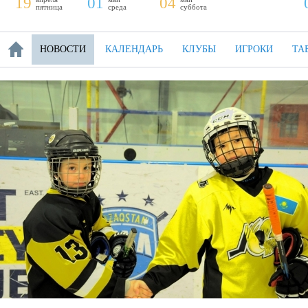
19
01
04
пятница
среда
суббота
НОВОСТИ
КАЛЕНДАРЬ
КЛУБЫ
ИГРОКИ
ТА