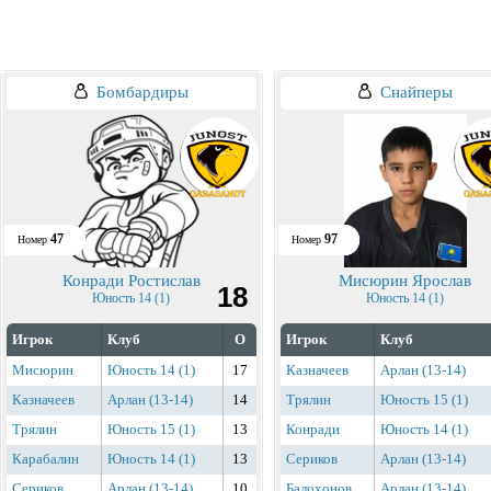
Бомбардиры
Снайперы
47
97
Номер
Номер
Конради Ростислав
Мисюрин Ярослав
18
Юность 14 (1)
Юность 14 (1)
Игрок
Клуб
О
Игрок
Клуб
Мисюрин
Юность 14 (1)
17
Казначеев
Арлан (13-14)
Казначеев
Арлан (13-14)
14
Трялин
Юность 15 (1)
Трялин
Юность 15 (1)
13
Конради
Юность 14 (1)
Карабалин
Юность 14 (1)
13
Сериков
Арлан (13-14)
Сериков
Арлан (13-14)
10
Балохонов
Арлан (13-14)