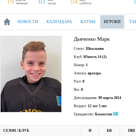
19
01
04
пятница
среда
суббота
НОВОСТИ
КАЛЕНДАРЬ
КЛУБЫ
ИГРОКИ
ТА
Дьяченко Марк
Статус:
Школьник
Клуб:
Юность 14 (1)
Номер:
1
Амплуа:
вратарь
Рост:
0
Вес:
0
Дата рождения:
09 марта 2014
Возраст:
12 лет 5 мес
Гражданство:
Казахстан
СЕЗОН / КЛУБ
И
БВ
ПШ