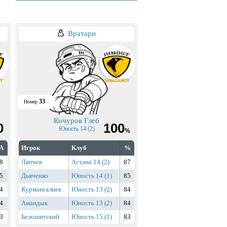
Вратари
33
Номер
Кочуров Глеб
0
100
Юность 14 (2)
%
А
Игрок
Клуб
%
8
Ляпчев
Астана 14 (2)
87
5
Дьяченко
Юность 14 (1)
85
4
Курмангалиев
Юность 13 (2)
84
4
Амандык
Юность 13 (2)
84
3
Белошитский
Юность 15 (1)
83