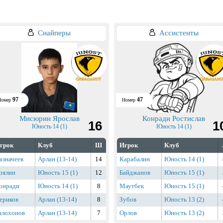
Снайперы
Ассистенты
97
47
Номер
Номер
Мисюрин Ярослав
Конради Ростислав
16
1
Юность 14 (1)
Юность 14 (1)
грок
Клуб
Ш
Игрок
Клуб
азначеев
Арлан (13-14)
14
Карабалин
Юность 14 (1)
рялин
Юность 15 (1)
12
Байджанов
Юность 15 (1)
онради
Юность 14 (1)
8
Маутбек
Юность 15 (1)
ериков
Арлан (13-14)
8
Зубов
Юность 13 (2)
алохонов
Арлан (13-14)
7
Орлов
Юность 13 (2)