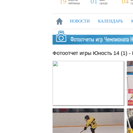
13
19
01
04
суббота
пятница
среда
с
НОВОСТИ
КАЛЕНДАРЬ
Фотоотчет игры Юность 14 (1) - 