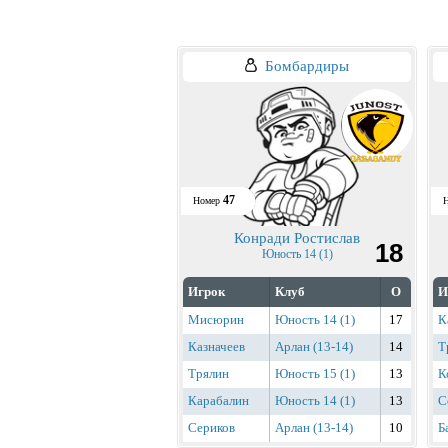
Бомбардиры
47
Номер
Конради Ростислав
18
Юность 14 (1)
Игрок
Клуб
О
И
Мисюрин
Юность 14 (1)
17
К
Казначеев
Арлан (13-14)
14
Т
Трялин
Юность 15 (1)
13
К
Карабалин
Юность 14 (1)
13
С
Сериков
Арлан (13-14)
10
Б