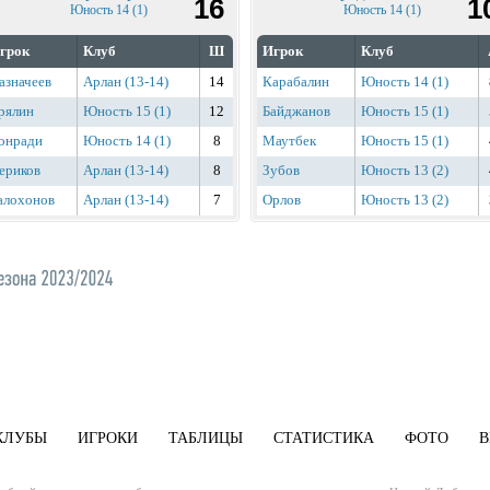
16
1
Юность 14 (1)
Юность 14 (1)
грок
Клуб
Ш
Игрок
Клуб
азначеев
Арлан (13-14)
14
Карабалин
Юность 14 (1)
рялин
Юность 15 (1)
12
Байджанов
Юность 15 (1)
онради
Юность 14 (1)
8
Маутбек
Юность 15 (1)
ериков
Арлан (13-14)
8
Зубов
Юность 13 (2)
алохонов
Арлан (13-14)
7
Орлов
Юность 13 (2)
КЛУБЫ
ИГРОКИ
ТАБЛИЦЫ
СТАТИСТИКА
ФОТО
В