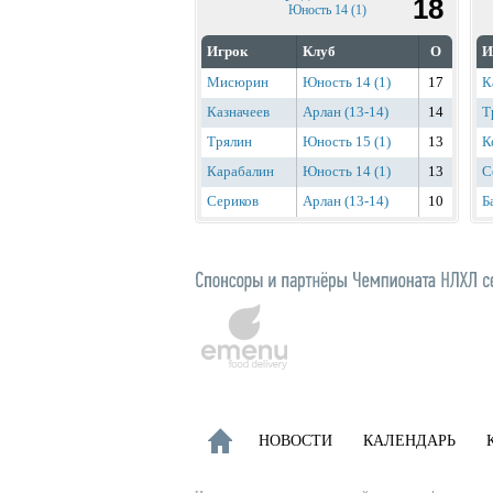
18
Юность 14 (1)
Игрок
Клуб
О
И
Мисюрин
Юность 14 (1)
17
К
Казначеев
Арлан (13-14)
14
Т
Трялин
Юность 15 (1)
13
К
Карабалин
Юность 14 (1)
13
С
Сериков
Арлан (13-14)
10
Б
НОВОСТИ
КАЛЕНДАРЬ