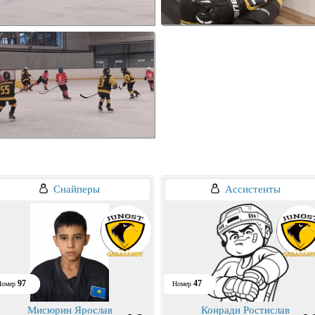
Снайперы
Ассистенты
97
47
Номер
Номер
Мисюрин Ярослав
Конради Ростислав