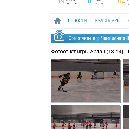
13
19
01
04
суббота
пятница
среда
с
НОВОСТИ
КАЛЕНДАРЬ
Фотоотчет игры Арлан (13-14) - 