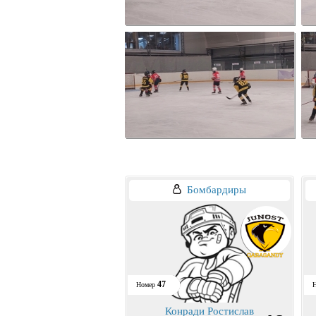
Бомбардиры
47
Номер
Конради Ростислав