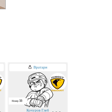
Вратари
33
Номер
Кочуров Глеб