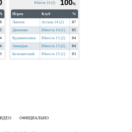
0
100
Юность 14 (2)
%
А
Игрок
Клуб
%
8
Ляпчев
Астана 14 (2)
87
5
Дьяченко
Юность 14 (1)
85
4
Курмангалиев
Юность 13 (2)
84
4
Амандык
Юность 13 (2)
84
3
Белошитский
Юность 15 (1)
83
ИДЕО
ОФИЦИАЛЬНО